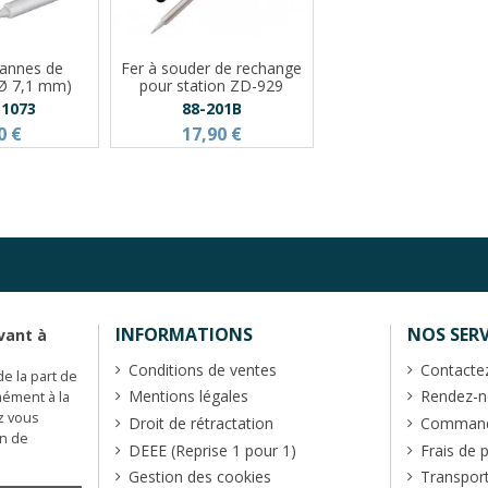
pannes de
Fer à souder de rechange
(Ø 7,1 mm)
pour station ZD-929
1073
88-201B
0 €
17,90 €
INFORMATIONS
NOS SERV
vant à
Conditions de ventes
Contacte
de la part de
Mentions légales
Rendez-no
mément à la
z vous
Droit de rétractation
Commande
en de
DEEE (Reprise 1 pour 1)
Frais de 
Gestion des cookies
Transpor