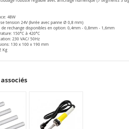
soudage robuste réglable avec affichage numérique (7 segments 3 digi
nce: 48W
sse tension 24V (livrée avec panne Ø 0,8 mm)
 de rechange disponibles en option: 0,4mm - 0,8mm - 1,6mm
ature: 150°C à 420°C
tation: 230 VAC/ 50Hz
ions: 130 x 100 x 190 mm
2 Kg
 associés