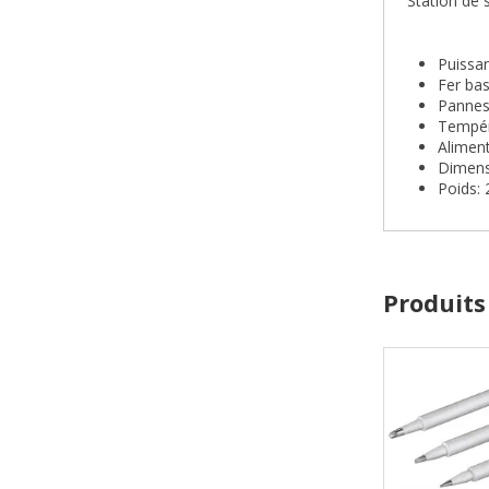
Station de 
Puissa
Fer ba
Pannes
Tempér
Alimen
Dimens
Poids: 
Produits