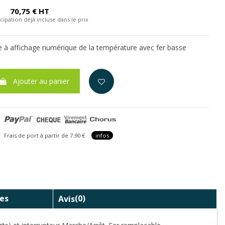
C
70,75 € HT
cipation déjà incluse dans le prix
 à affichage numérique de la température avec fer basse
Ajouter au panier
is de port à partir de 7.90 €
infos
es
Avis
(0)