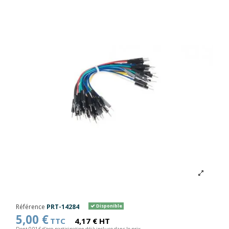
Référence
PRT-14284
Disponible
5,00 €
TTC
4,17 € HT
Dont 0,01 € d'eco-participation déjà incluse dans le prix