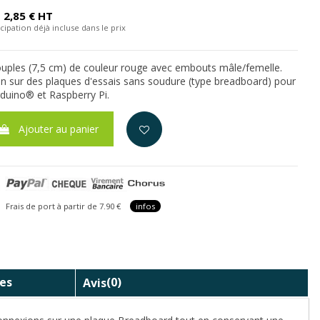
2,85 € HT
cipation déjà incluse dans le prix
ouples (7,5 cm) de couleur rouge avec embouts mâle/femelle.
tion sur des plaques d'essais sans soudure (type breadboard) pour
duino® et Raspberry Pi.
Ajouter au panier
is de port à partir de 7.90 €
infos
es
Avis
(0)