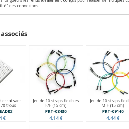
es longueurs les rends idéalement conçus pour réaliser de multiples
ilité" des connexions.
 associés
d'essai sans
Jeu de 10 straps flexibles
Jeu de 10 straps flexi
170 trous
F/F (15 cm)
M-F (15 cm)
READ02
PRT-08430
PRT-09140
4 €
4,14 €
4,44 €