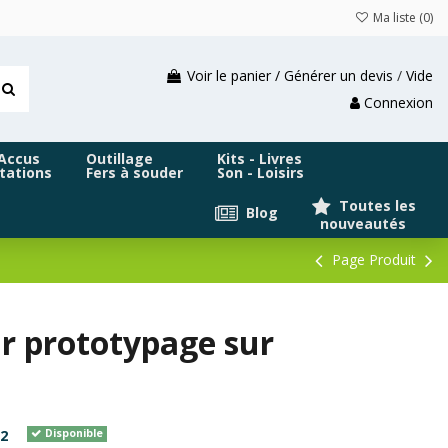
Ma liste (
0
)
Voir le panier / Générer un devis
/
Vide
Connexion
 Accus
Outillage
Kits - Livres
tations
Fers à souder
Son - Loisirs
Toutes les
Blog
nouveautés
Page Produit
ur prototypage sur
2
Disponible