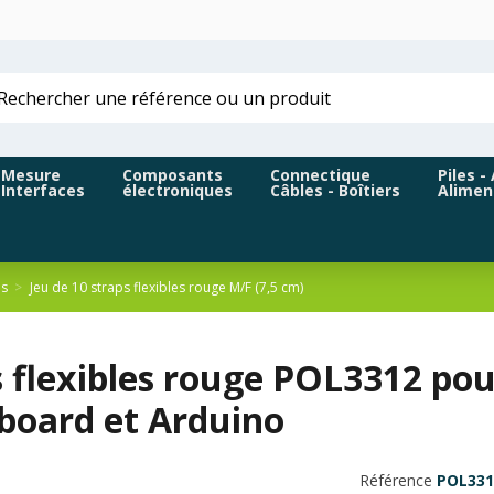
Mesure
Composants
Connectique
Piles -
Interfaces
électroniques
Câbles - Boîtiers
Alimen
es
Jeu de 10 straps flexibles rouge M/F (7,5 cm)
s flexibles rouge POL3312 po
board et Arduino
Référence
POL331