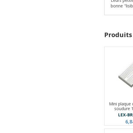
Leurs petit
bonne "lisib
Produits
Mini plaque 
soudure 
LEX-B
6,8