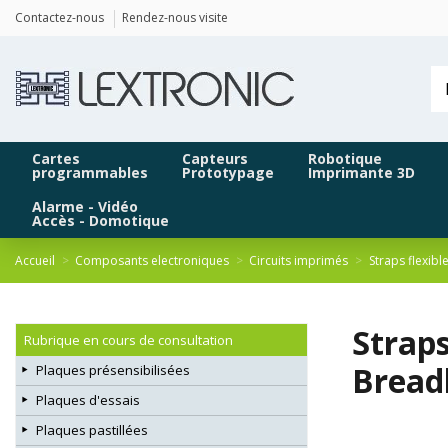
Panneau de gestion des cookies
Contactez-nous
Rendez-nous visite
Cartes
Capteurs
Robotique
programmables
Prototypage
Imprimante 3D
Alarme - Vidéo
Accès - Domotique
Accueil
Composants electroniques
Circuits imprimés
Straps flexibl
Strap
Rubrique en cours de consultation
Bread
Plaques présensibilisées
Plaques d'essais
Plaques pastillées