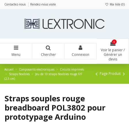
Panneau de gestion des cookies
Contactez-nous
Rendez-nous visite
Ma liste (
0
)
0
Voir le panier /
Menu
Chercher
Connexion
Générer un
devis
Accueil
Composants electroniques
Circuits imprimés
Page Produit
Straps flexibles
Jeu de 10 straps flexibles rouge F/F
(2,5 cm)
Straps souples rouge
breadboard POL3802 pour
prototypage Arduino