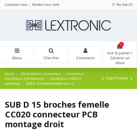
Panneau de gestion des cookies
Contactez-nous
Rendez-nous visite
Ma liste (
0
)
0
Voir le panier /
Menu
Chercher
Connexion
Générer un
devis
Accueil
Câbles Boitiers Connectique
Connecteurs
Page Produit
Connecteurs informatiques
Connecteurs SUB-D et
Centronics
SUB-D 15 broches femelle pour CI
SUB D 15 broches femelle
CC020 connecteur PCB
montage droit