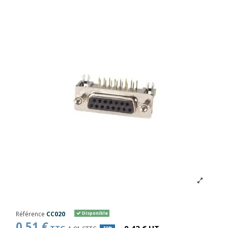
Référence
CC020
Disponible
0,51 €
-50%