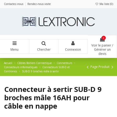
Panneau de gestion des cookies
Contactez-nous
Rendez-nous visite
Ma liste (
0
)
0
Voir le panier /
Menu
Chercher
Connexion
Générer un
devis
Accueil
Câbles Boitiers Connectique
Connecteurs
Page Produit
Connecteurs informatiques
Connecteurs SUB-D et
Centronics
SUB-D 9 broches mâle à sertir
Connecteur à sertir SUB-D 9
broches mâle 16AH pour
câble en nappe