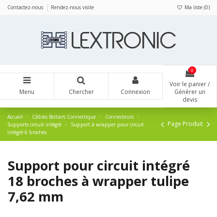
Panneau de gestion des cookies
Contactez-nous
Rendez-nous visite
Ma liste (
0
)
0
Voir le panier /
Menu
Chercher
Connexion
Générer un
devis
Accueil
Câbles Boitiers Connectique
Connecteurs
Page Produit
Supports circuit intégré
Support à wrapper pour circuit
intégré 6 broches
Support pour circuit intégré
18 broches à wrapper tulipe
7,62 mm