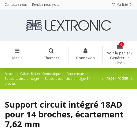
Panneau de gestion des cookies
Contactez-nous
Rendez-nous visite
Ma liste (
0
)
0
Voir le panier /
Menu
Chercher
Connexion
Générer un
devis
Accueil
Câbles Boitiers Connectique
Connecteurs
Page Produit
Supports circuit intégré
Support pour circuit intégré 14
broches
Support circuit intégré 18AD
pour 14 broches, écartement
7,62 mm