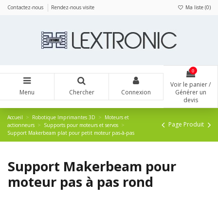
Panneau de gestion des cookies
Contactez-nous
Rendez-nous visite
Ma liste (
0
)
0
Voir le panier /
Menu
Chercher
Connexion
Générer un
devis
Accueil
Robotique Imprimantes 3D
Moteurs et
Page Produit
actionneurs
Supports pour moteurs et servos
Support Makerbeam plat pour petit moteur pas-à-pas
Support Makerbeam pour
moteur pas à pas rond