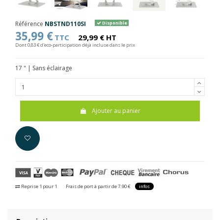
Référence
NBSTND110SI
Disponible
35,99 €
TTC
29,99 € HT
Dont 0,83 € d'eco-participation déjà incluse dans le prix
17 " | Sans éclairage
Ajouter au panier
Reprise 1 pour 1
Frais de port à partir de 7.90 €
infos