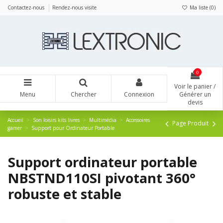
Panneau de gestion des cookies
Contactez-nous
Rendez-nous visite
Ma liste (
0
)
0
Voir le panier /
Menu
Chercher
Connexion
Générer un
devis
Accueil
Son loisirs kits livres
Multimédia
Accessoires
Page Produit
gamer
Support pour Ordinateur Portable
Support ordinateur portable
NBSTND110SI pivotant 360°
robuste et stable