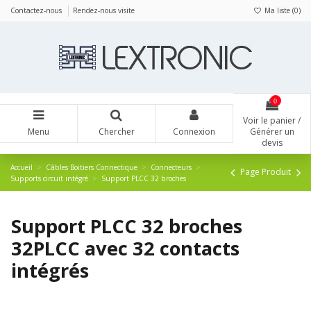
Panneau de gestion des cookies
Contactez-nous
Rendez-nous visite
Ma liste (
0
)
0
Voir le panier /
Menu
Chercher
Connexion
Générer un
devis
Accueil
Câbles Boitiers Connectique
Connecteurs
Page Produit
Supports circuit intégré
Support PLCC 32 broches
Support PLCC 32 broches
32PLCC avec 32 contacts
intégrés