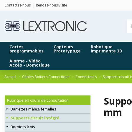
Panneau de gestion des cookies
Contactez-nous
Rendez-nous visite
Cartes
Capteurs
Robotique
programmables
Prototypage
Imprimante 3D
Alarme - Vidéo
Accès - Domotique
Accueil
Câbles Boitiers Connectique
Connecteurs
Supports circuit i
Suppo
Rubrique en cours de consultation
mm
Barrettes mâles/femelles
Supports circuit intégré
Borniers à vis