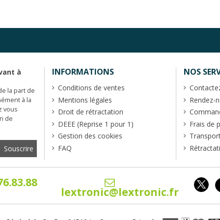
INFORMATIONS
NOS SERV
vant à
Conditions de ventes
Contacte
de la part de
Mentions légales
Rendez-no
mément à la
z vous
Droit de rétractation
Commande
en de
DEEE (Reprise 1 pour 1)
Frais de 
Gestion des cookies
Transpor
FAQ
Rétractat
76.83.88
lextronic@lextronic.fr