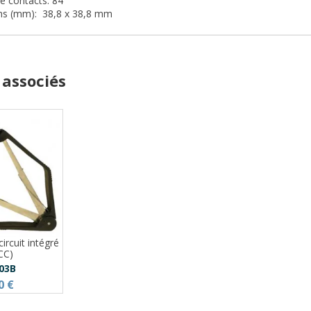
e contacts: 84
ns (mm): 38,8 x 38,8 mm
 associés
ircuit intégré
CC)
03B
0 €