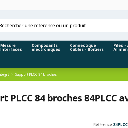
Mesure
Composants
Connectique
Piles -
Interfaces
électroniques
Câbles - Boîtiers
Alimen
ntégré
Support PLCC 84 broches
rt PLCC 84 broches 84PLCC av
Référence
84PLCC