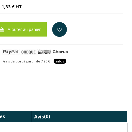
1,33 € HT
Ajouter au panier
is de port à partir de 7.90 €
infos
es
Avis
(0)