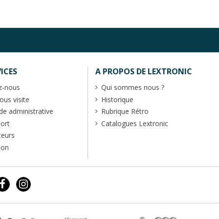
ICES
A PROPOS DE LEXTRONIC
z-nous
Qui sommes nous ?
us visite
Historique
 administrative
Rubrique Rétro
port
Catalogues Lextronic
teurs
ion