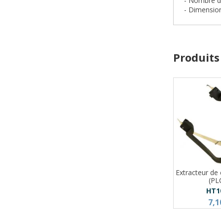
- Nombre d
- Dimensio
Produits
Extracteur de c
(PL
HT1
7,1