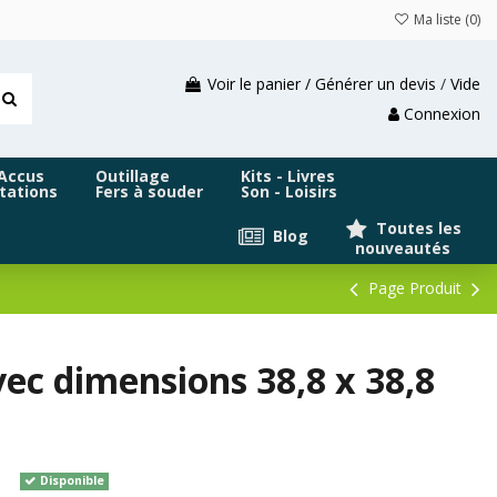
Ma liste (
0
)
Voir le panier / Générer un devis
/
Vide
Connexion
 Accus
Outillage
Kits - Livres
tations
Fers à souder
Son - Loisirs
Toutes les
Blog
nouveautés
Page Produit
ec dimensions 38,8 x 38,8
Disponible