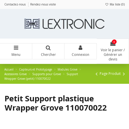
Panneau de gestion des cookies
Contactez-nous
Rendez-nous visite
Ma liste (
0
)
0
Voir le panier /
Menu
Chercher
Connexion
Générer un
devis
Accueil
Capteurs et Prototypage
Modules Grove
Page Produit
Accessoires Grove
Supports pour Grove
Support
Wrapper Grove (petit) 110070022
Petit Support plastique
Wrapper Grove 110070022