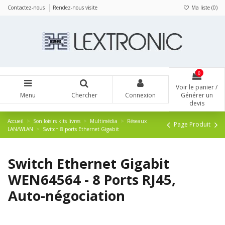
Panneau de gestion des cookies
Contactez-nous
Rendez-nous visite
Ma liste (
0
)
0
Voir le panier /
Menu
Chercher
Connexion
Générer un
devis
Accueil
Son loisirs kits livres
Multimédia
Réseaux
Page Produit
LAN/WLAN
Switch 8 ports Ethernet Gigabit
Switch Ethernet Gigabit
WEN64564 - 8 Ports RJ45,
Auto-négociation