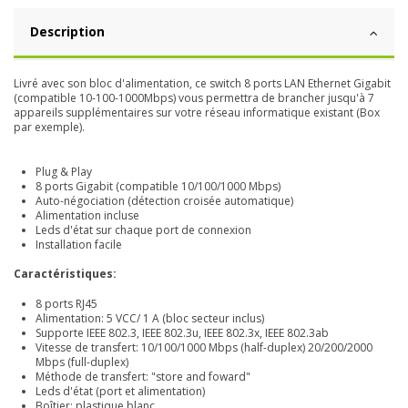
Description
Livré avec son bloc d'alimentation, ce switch 8 ports LAN Ethernet Gigabit
(compatible 10-100-1000Mbps) vous permettra de brancher jusqu'à 7
appareils supplémentaires sur votre réseau informatique existant (Box
par exemple).
Plug & Play
8 ports Gigabit (compatible 10/100/1000 Mbps)
Auto-négociation (détection croisée automatique)
Alimentation incluse
Leds d'état sur chaque port de connexion
Installation facile
Caractéristiques:
8 ports RJ45
Alimentation: 5 VCC/ 1 A (bloc secteur inclus)
Supporte IEEE 802.3, IEEE 802.3u, IEEE 802.3x, IEEE 802.3ab
Vitesse de transfert: 10/100/1000 Mbps (half-duplex) 20/200/2000
Mbps (full-duplex)
Méthode de transfert: "store and foward"
Leds d'état (port et alimentation)
Boîtier: plastique blanc