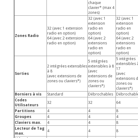
chaque
clavier* (max 4
zones)
32 (avec 1
32 (avec 1
extension
extension
32 (avec 1 extension
radio en
radio en
radio en option)
option)
option)
Zones Radio
64 (avec 2 extensions
64 (avec 2
64 (avec 2
radio en option)
extensions
extensions
radio en
radio en
option)
option)
5 intégrées
5 intégrées
extensibles 
2 intégrées extensibles
extensibles à 8
17
à 8
(avec
Sorties
(avec
(avec extensions de
extensions de
extensions 
zones ou claviers*)
zones ou
zones ou
claviers*)
claviers*)
Borniers à vis
Standard
Débrochables
Débrochabl
Codes
32
32
64
Utilisateurs
Partitions
4
4
8
Groupes
4
4
4
Claviers max.
4
4
8
Lecteur de Tag
4
4
8
max.