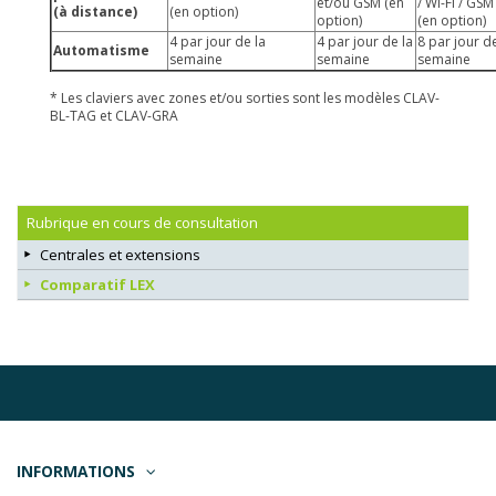
et/ou GSM (en
/ Wi-Fi / GSM
(à distance)
(en option)
option)
(en option)
4 par jour de la
4 par jour de la
8 par jour de
Automatisme
semaine
semaine
semaine
* Les claviers avec zones et/ou sorties sont les modèles CLAV-
BL-TAG et CLAV-GRA
Rubrique en cours de consultation
Centrales et extensions
Comparatif LEX
INFORMATIONS