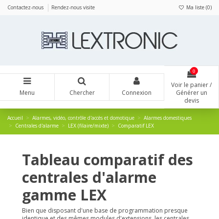
Panneau de gestion des cookies
Contactez-nous
Rendez-nous visite
Ma liste (
0
)
0
Voir le panier /
Menu
Chercher
Connexion
Générer un
devis
Accueil
Alarmes, vidéo, contrôle d'accès et domotique
Alarmes domestiques
Centrales d'alarme
LEX (filaire/mixte)
Comparatif LEX
Tableau comparatif des
centrales d'alarme
gamme LEX
Bien que disposant d'une base de programmation presque
identique et des mêmes modules d'extensions, les centrales