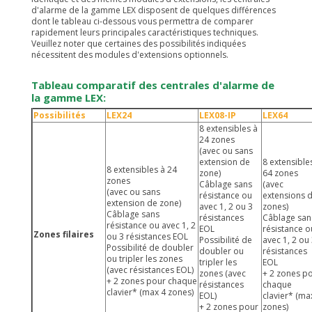
d'alarme de la gamme LEX disposent de quelques différences
dont le tableau ci-dessous vous permettra de comparer
rapidement leurs principales caractéristiques techniques.
Veuillez noter que certaines des possibilités indiquées
nécessitent des modules d'extensions optionnels.
Tableau comparatif des centrales d'alarme de
la gamme LEX:
Possibilités
LEX24
LEX08-IP
LEX64
8 extensibles à
24 zones
(avec ou sans
extension de
8 extensible
8 extensibles à 24
zone)
64 zones
zones
Câblage sans
(avec
(avec ou sans
résistance
ou
extensions 
extension de zone)
avec 1, 2 ou 3
zones)
Câblage sans
résistances
Câblage san
résistance
ou avec 1, 2
EOL
résistance o
Zones filaires
ou 3 résistances EOL
Possibilité de
avec 1, 2 ou
Possibilité de doubler
doubler ou
résistances
ou tripler les zones
tripler les
EOL
(avec résistances EOL)
zones (avec
+ 2 zones p
+ 2 zones pour chaque
résistances
chaque
clavier* (max 4 zones)
EOL)
clavier* (ma
+ 2 zones pour
zones)