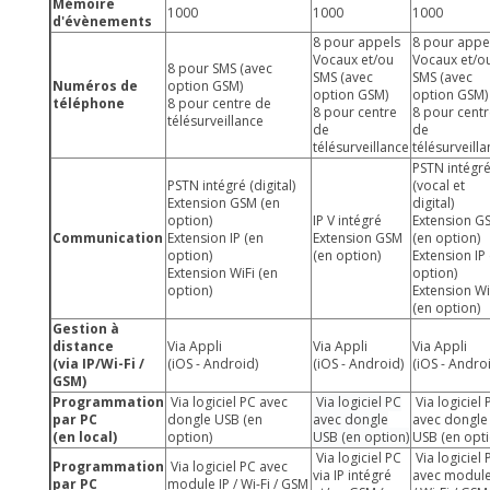
Mémoire
1000
1000
1000
d'évènements
8 pour appels
8 pour appe
Vocaux et/ou
Vocaux et/o
8 pour SMS (avec
SMS (avec
SMS (avec
Numéros de
option GSM)
option GSM)
option GSM)
téléphone
8 pour centre de
8 pour centre
8 pour cent
télésurveillance
de
de
télésurveillance
télésurveill
PSTN intégr
PSTN intégré (digital)
(vocal et
Extension GSM (en
digital)
option)
IP V intégré
Extension G
Communication
Extension IP (en
Extension GSM
(en option)
option)
(en option)
Extension IP
Extension WiFi (en
option)
option)
Extension Wi
(en option)
Gestion à
distance
Via Appli
Via Appli
Via Appli
(via IP/Wi-Fi /
(iOS - Android)
(iOS - Android)
(iOS - Andro
GSM)
Programmation
Via logiciel PC avec
Via logiciel PC
Via logiciel 
par PC
dongle USB (en
avec
dongle
avec dongle
(en local)
option)
USB (en option)
USB (en opti
Via logiciel PC
Via logiciel 
Programmation
Via logiciel PC avec
via IP intégré
avec module
par PC
module IP / Wi-Fi / GSM