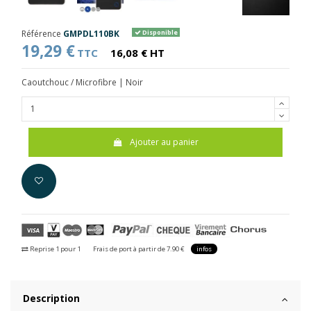
Référence
GMPDL110BK
Disponible
19,29 €
TTC
16,08 € HT
Caoutchouc / Microfibre | Noir
Ajouter au panier
Reprise 1 pour 1
Frais de port à partir de 7.90 €
infos
Description