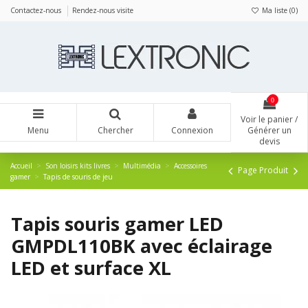
Panneau de gestion des cookies
Contactez-nous
Rendez-nous visite
Ma liste (
0
)
0
Voir le panier /
Menu
Chercher
Connexion
Générer un
devis
Accueil
Son loisirs kits livres
Multimédia
Accessoires
Page Produit
gamer
Tapis de souris de jeu
Tapis souris gamer LED
GMPDL110BK avec éclairage
LED et surface XL