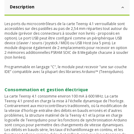
Description
Les ports du microcontrôleurs de la carte Teensy 4.1 verrouillable sont
accessibles sur des pastilles au pas de 2,54 mm réparties tout autour du
module (prévoir des connecteurs à souder non livrés - proposés en
option). Le port USB peut être configuré comme un périphérique USB
device (clavier / souris / Joystick / MIDI) ou USB Host (via 5 pins). Le
module dispose également de 2 emplacements pour recevoir en option
2 mémoires additionnelles PSRAM SOIC de 8 Megabyte chacune à souder
(non livrées).
Programmable en langage "C", le module peut recevoir "une sur-couche
IDE" compatible avec la plupart des librairies Arduino™ (Teensyduino).
Consommation et gestion électrique
La carte Teensy 4.1 consomme environ 100 mA à 600 MHz. La carte
Teensy 4.1 prend en charge la mise à l'échelle dynamique de l'horloge.
Contrairement aux microcontrôleurs traditionnels, où la modification de
la vitesse d'horloge entraîne des débits en bauds erronés et d'autres
problèmes, la structure matériel de la Teensy 4.1 et la prise en charge
logicielle de Teensyduino pour les fonctions de synchronisation Arduino
sont conçus pour permettre des changements de vitesse dynamiques.
Les débits en bauds série, les taux d'échantillonnage en continu, et les