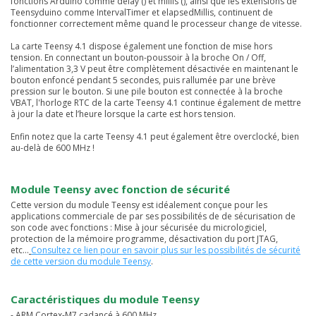
fonctions Arduino comme delay () et millis (), ainsi que les extensions de
Teensyduino comme IntervalTimer et elapsedMillis, continuent de
fonctionner correctement même quand le processeur change de vitesse.
La carte Teensy 4.1 dispose également une fonction de mise hors
tension. En connectant un bouton-poussoir à la broche On / Off,
l’alimentation 3,3 V peut être complètement désactivée en maintenant le
bouton enfoncé pendant 5 secondes, puis rallumée par une brève
pression sur le bouton. Si une pile bouton est connectée à la broche
VBAT, l'horloge RTC de la carte Teensy 4.1 continue également de mettre
à jour la date et l’heure lorsque la carte est hors tension.
Enfin notez que la carte Teensy 4.1 peut également être overclocké, bien
au-delà de 600 MHz !
Module Teensy avec fonction de sécurité
Cette version du module Teensy est idéalement conçue pour les
applications commerciale de par ses possibilités de de sécurisation de
son code avec fonctions : Mise à jour sécurisée du micrologiciel,
protection de la mémoire programme, désactivation du port JTAG,
etc...
Consultez ce lien pour en savoir plus sur les possibilités de sécurité
de cette version du module Teensy
.
Caractéristiques du module Teensy
- ARM Cortex-M7 cadancé à 600 MHz