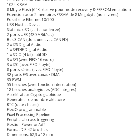
- 1024 K RAM
- 8 Mbyte Flash (64K réservé pour mode recovery & EEPROM emulation)
- Extension pour 2 mémoires PSRAM de 8 Megabyte (non livrées)
- Possibilité Ethernet 10/100
- USB Host et Device
- Slot microSD (carte non livrée)
- 2 ports USB (480 MBit/sec)
- Bus 3 CAN (dont une avec CAN FD)
- 2 x I2S Digital Audio
- 1 x S/PDIF Digital Audio
- 1 x SDIO (4 bit) natif SD
- 3 x SPI (avec FIFO 16 word)
- 3 x I2C (avec FIFO 4 byte)
- 8 ports séries (avec FIFO 4 byte)
- 32 ports E/S avec canaux DMA
- 35 PWM
- 55 broches (avec fonction interruption)
- 18 broches analogiques (ADC intégrés)
- Accélérateur Cryptographique
- Générateur de nombre aléatoire
- RTC (date / heure)
- FlexIO programmable
- Pixel Processing Pipeline
- Peripheral cross triggering
- Gestion Power on/off
- Format DIP 42 broches
- Dimensions: 62,3 x 18 mm