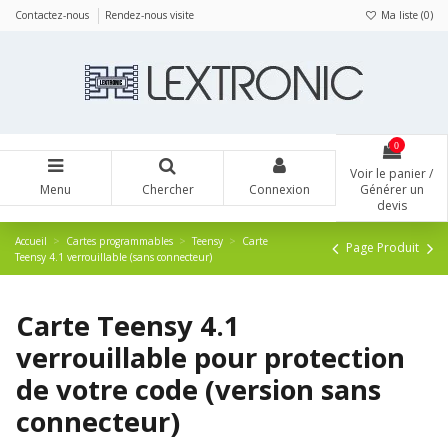
Panneau de gestion des cookies
Contactez-nous
Rendez-nous visite
Ma liste (
0
)
0
Voir le panier /
Menu
Chercher
Connexion
Générer un
devis
Accueil
Cartes programmables
Teensy
Carte
Page Produit
Teensy 4.1 verrouillable (sans connecteur)
Carte Teensy 4.1
verrouillable pour protection
de votre code (version sans
connecteur)