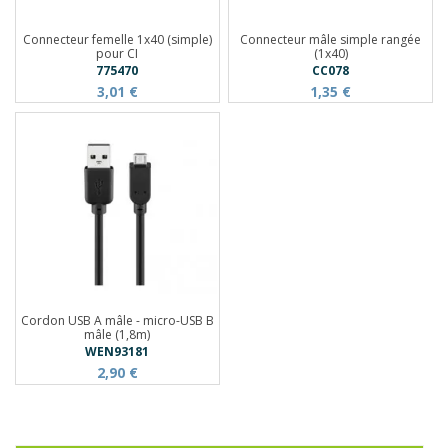
Connecteur femelle 1x40 (simple)
Connecteur mâle simple rangée
pour CI
(1x40)
775470
CC078
3,01 €
1,35 €
Cordon USB A mâle - micro-USB B
mâle (1,8m)
WEN93181
2,90 €