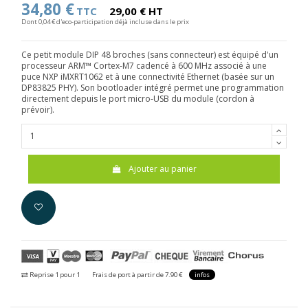
34,80 €
TTC
29,00 € HT
Dont 0,04 € d'eco-participation déjà incluse dans le prix
Ce petit module DIP 48 broches (sans connecteur) est équipé d'un
processeur ARM™ Cortex-M7 cadencé à 600 MHz associé à une
puce NXP iMXRT1062 et à une connectivité Ethernet (basée sur un
DP83825 PHY). Son bootloader intégré permet une programmation
directement depuis le port micro-USB du module (cordon à
prévoir).
Ajouter au panier
Reprise 1 pour 1
Frais de port à partir de 7.90 €
infos