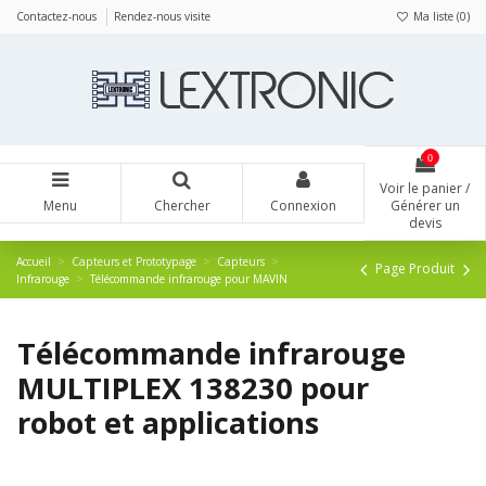
Panneau de gestion des cookies
Contactez-nous
Rendez-nous visite
Ma liste (
0
)
0
Voir le panier /
Menu
Chercher
Connexion
Générer un
devis
Accueil
Capteurs et Prototypage
Capteurs
Page Produit
Infrarouge
Télécommande infrarouge pour MAVIN
Télécommande infrarouge
MULTIPLEX 138230 pour
robot et applications