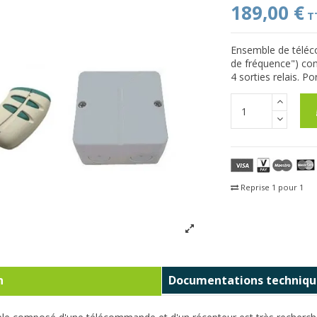
189,00 €
T
Ensemble de téléc
de fréquence") co
4 sorties relais. P
Reprise 1 pour 1
Fra
n
Documentations techniqu