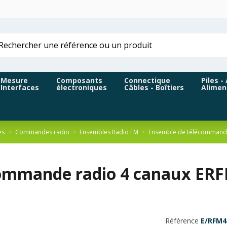
Mesure
Composants
Connectique
Piles -
Interfaces
électroniques
Câbles - Boîtiers
Alimen
ès
Commandes radio
Ensembles Radio FM
Ensemble de télécommand
ommande radio 4 canaux ERF
Référence
E/RFM4