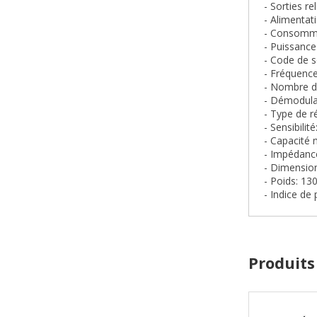
- Sorties r
- Alimentat
- Consomma
- Puissance
- Code de 
- Fréquenc
- Nombre d
- Démodula
- Type de r
- Sensibilit
- Capacité
- Impédanc
- Dimensio
- Poids: 13
- Indice de 
Produits