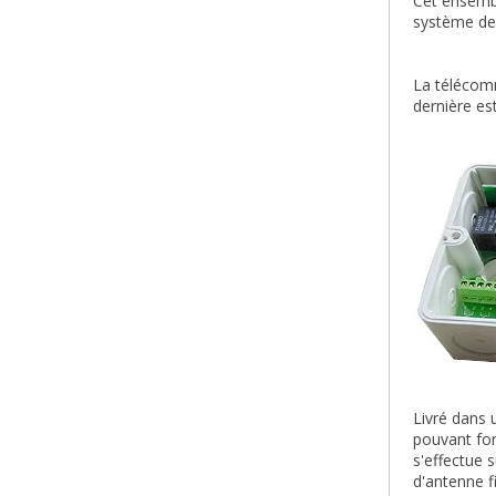
Cet ensembl
système de 
La télécom
dernière es
Livré dans 
pouvant fon
s'effectue 
d'antenne f