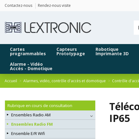
Panneau de gestion des cookies
Contactez-nous
Rendez-nous visite
Cartes
Capteurs
Robotique
programmables
Prototypage
Imprimante 3D
Alarme - Vidéo
Accès - Domotique
Accueil
Alarmes, vidéo, contrôle d'accès et domotique
Contrôle d'acc
Téléc
Rubrique en cours de consultation
IP65
Ensembles Radio AM
Ensembles Radio FM
Ensemble E/R Wifi