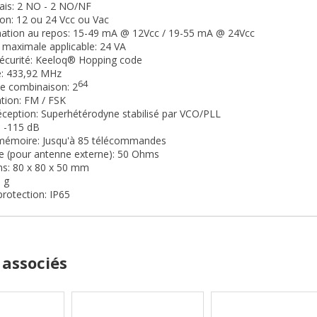
elais: 2 NO - 2 NO/NF
ion: 12 ou 24 Vcc ou Vac
tion au repos: 15-49 mA @ 12Vcc / 19-55 mA @ 24Vcc
 maximale applicable: 24 VA
sécurité: Keeloq® Hopping code
e: 433,92 MHz
64
e combinaison: 2
tion: FM / FSK
éception: Superhétérodyne stabilisé par VCO/PLL
é: -115 dB
 mémoire: Jusqu'à 85 télécommandes
e (pour antenne externe): 50 Ohms
ns: 80 x 80 x 50 mm
0 g
protection: IP65
 associés