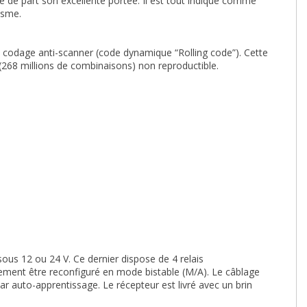
de part son excellente portée. Il est tout indiqué comme
isme.
 codage anti-scanner (code dynamique “Rolling code”). Cette
(268 millions de combinaisons) non reproductible.
sous 12 ou 24 V. Ce dernier dispose de 4 relais
ement être reconfiguré en mode bistable (M/A). Le câblage
r auto-apprentissage. Le récepteur est livré avec un brin