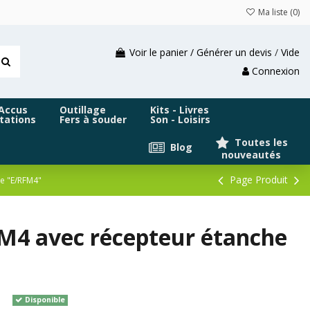
Ma liste (
0
)
Voir le panier / Générer un devis
/
Vide
Connexion
 Accus
Outillage
Kits - Livres
tations
Fers à souder
Son - Loisirs
Toutes les
Blog
nouveautés
Page Produit
e "E/RFM4"
M4 avec récepteur étanche
Disponible