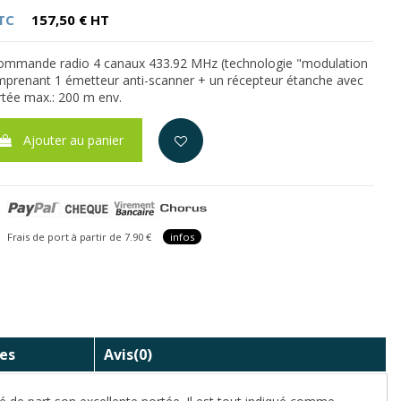
TC
157,50 € HT
ommande radio 4 canaux 433.92 MHz (technologie "modulation
mprenant 1 émetteur anti-scanner + un récepteur étanche avec
ortée max.: 200 m env.
Ajouter au panier
is de port à partir de 7.90 €
infos
es
Avis
(0)