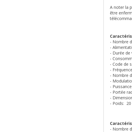
A noter la 
être enfer
télécommand
Caractéris
- Nombre d
- Alimentati
- Durée de v
- Consomm
- Code de 
- Fréquenc
- Nombre d
- Modulatio
- Puissance
- Portée ra
- Dimensio
- Poids: 
Caractéri
- Nombre d