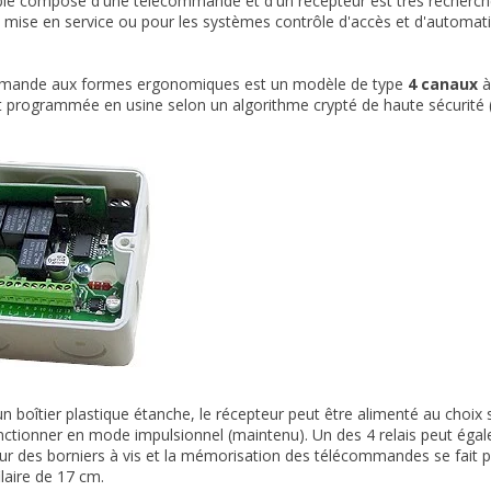
e composé d'une télécommande et d'un récepteur est très recherché 
mise en service ou pour les systèmes contrôle d'accès et d'automat
mande aux formes ergonomiques est un modèle de type
4 canaux
à
t programmée en usine selon un algorithme crypté de haute sécurité 
un boîtier plastique étanche, le récepteur peut être alimenté au choix 
ctionner en mode impulsionnel (maintenu). Un des 4 relais peut égal
sur des borniers à vis et la mémorisation des télécommandes se fait pa
ilaire de 17 cm.