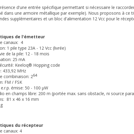
présence d'une entrée spécifique permettant si nécessaire le raccordem
mé dans une armoire métallique par exemple). Nous proposons à ce 
es supplémentaires et un bloc d'alimentation 12 Vcc pour le récept
tiques de l'émetteur
e canaux: 4
on: 1 pile type 23A - 12 Vcc (livrée)
ie de la pile: 12 - 18 mois
ation: 25 mA
sécurité: Keeloq® Hopping code
e: 433,92 MHz
64
e combinaison: 2
n: FM / FSK
 e.r.p. émise: 50 - 100 µW
dio en champs libre: 200 m (portée max. sans obstacle, ni source para
ns: 81 x 46 x 16 mm
20 g
stiques du récepteur
e canaux: 4