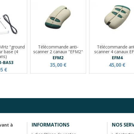
 MHz "ground
Télécommande anti-
Télécommande ant
ur base (4
scanner 2 canaux "EFM2"
scanner 4 canaux E
ans)
EFM2
EFM4
3-BAS3
35,00 €
45,00 €
05 €
INFORMATIONS
NOS SERV
vant à