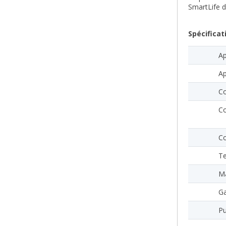
SmartLife d
Spécificat
Ap
Ap
Co
Co
Co
Te
Ma
Ga
Pu