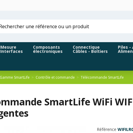
Mesure
Composants
Connectique
Piles -
Interfaces
électroniques
Câbles - Boîtiers
Alimen
Gamme SmartLife
Contrôle et commande
Télécommande SmartLife
ommande SmartLife WiFi WIF
igentes
Référence
WIFILR