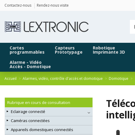
Panneau de gestion des cookies
Contactez-nous
Rendez-nous visite
Cartes
Capteurs
Robotique
programmables
Prototypage
Imprimante 3D
Alarme - Vidéo
Accès - Domotique
Accueil
Alarmes, vidéo, contrôle d'accès et domotique
Domotique
Téléc
Rubrique en cours de consultation
intell
Eclairage connecté
Caméras connectées
Appareils domestiques connectés