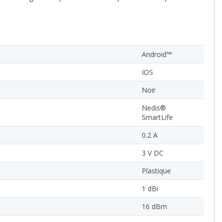
Android™
IOS
Noir
Nedis®
SmartLife
0.2 A
3 V DC
Plastique
1 dBi
16 dBm