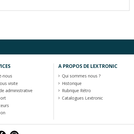
ICES
A PROPOS DE LEXTRONIC
z-nous
Qui sommes nous ?
us visite
Historique
 administrative
Rubrique Rétro
port
Catalogues Lextronic
teurs
ion