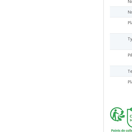
N
No
Pl
Ty
Pi
Te
Pl