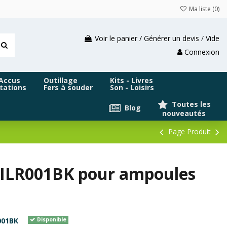
Ma liste (
0
)
Voir le panier / Générer un devis
/
Vide
Connexion
 Accus
Outillage
Kits - Livres
tations
Fers à souder
Son - Loisirs
Toutes les
Blog
nouveautés
Page Produit
ILR001BK pour ampoules
001BK
Disponible