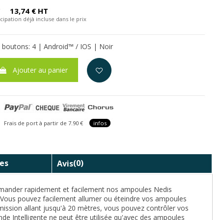
C
13,74 € HT
cipation déjà incluse dans le prix
boutons: 4 | Android™ / IOS | Noir
Ajouter au panier
is de port à partir de 7.90 €
infos
es
Avis
(0)
mander rapidement et facilement nos ampoules Nedis
. Vous pouvez facilement allumer ou éteindre vos ampoules
nsmission allant jusqu'à 20 mètres, vous pouvez contrôler vos
e Intelligente ne peut être utilisée qu'avec des ampoules