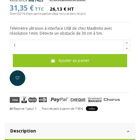
Référence
MB1423
31,35 €
TTC
26,13 € HT
Dont 0,01 € d'eco-participation déjà incluse dans le prix
Télémètre ultrason à interface USB de chez MaxBotix avec
résolution 1mm. Détecte un obstacle de 30 cm à 5m.
Ajouter au panier
Reprise 1 pour 1
Frais de port à partir de 7.90 €
infos
Description