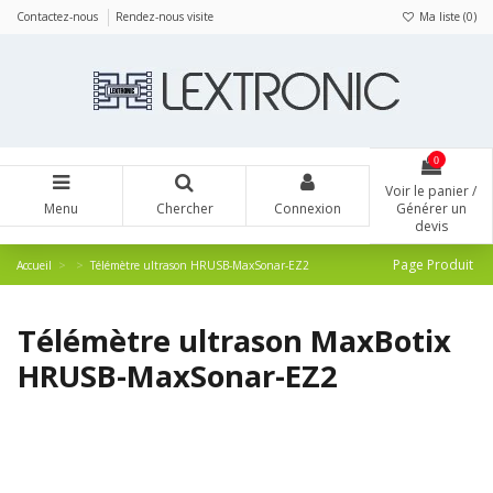
Panneau de gestion des cookies
Contactez-nous
Rendez-nous visite
Ma liste (
0
)
0
Voir le panier /
Menu
Chercher
Connexion
Générer un
devis
Page Produit
Accueil
Télémètre ultrason HRUSB-MaxSonar-EZ2
Télémètre ultrason MaxBotix
HRUSB-MaxSonar-EZ2