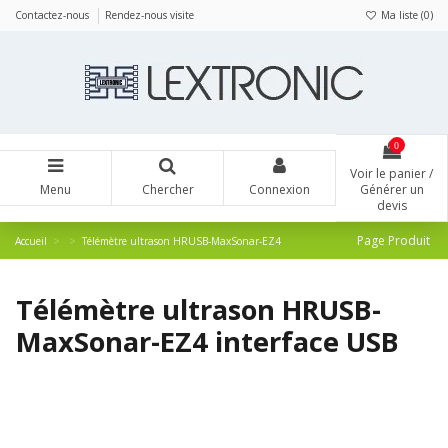
Panneau de gestion des cookies
Contactez-nous
Rendez-nous visite
Ma liste (
0
)
0
Voir le panier /
Menu
Chercher
Connexion
Générer un
devis
Page Produit
Accueil
Télémètre ultrason HRUSB-MaxSonar-EZ4
Télémètre ultrason HRUSB-
MaxSonar-EZ4 interface USB