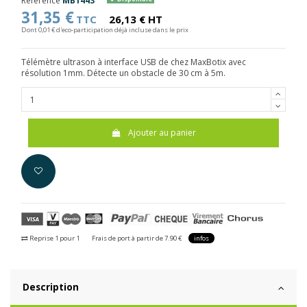
Référence
MB1443
31,35 €
TTC
26,13 € HT
Dont 0,01 € d'eco-participation déjà incluse dans le prix
Télémètre ultrason à interface USB de chez MaxBotix avec
résolution 1mm. Détecte un obstacle de 30 cm à 5m.
Ajouter au panier
Reprise 1 pour 1
Frais de port à partir de 7.90 €
infos
Description