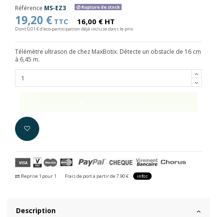
Référence
MS-EZ3
Rupture de stock
19,20 €
TTC
16,00 € HT
Dont 0,01 € d'eco-participation déjà incluse dans le prix
Télémètre ultrason de chez MaxBotix. Détecte un obstacle de 16 cm
à 6,45 m.
Ajouter au panier
Reprise 1 pour 1
Frais de port à partir de 7.90 €
infos
Description