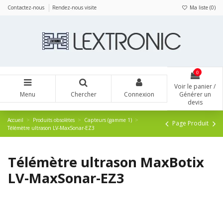
Panneau de gestion des cookies
Contactez-nous
Rendez-nous visite
Ma liste (
0
)
0
Voir le panier /
Menu
Chercher
Connexion
Générer un
devis
Accueil
Produits obsolètes
Capteurs (gamme 1)
Page Produit
Télémètre ultrason LV-MaxSonar-EZ3
Télémètre ultrason MaxBotix
LV-MaxSonar-EZ3