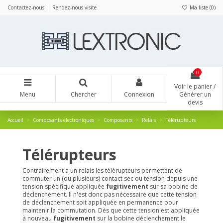
Panneau de gestion des cookies
Contactez-nous
Rendez-nous visite
Ma liste (
0
)
0
Voir le panier /
Menu
Chercher
Connexion
Générer un
devis
Accueil
Composants electroniques
Composants
Relais
Télérupteurs
Télérupteurs
Contrairement à un relais les télérupteurs permettent de
commuter un (ou plusieurs) contact sec ou tension depuis une
tension spécifique appliquée
fugitivement
sur sa bobine de
déclenchement. Il n'est donc pas nécessaire que cette tension
de déclenchement soit appliquée en permanence pour
maintenir la commutation. Dès que cette tension est appliquée
à nouveau
fugitivement
sur la bobine déclenchement le