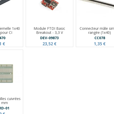
femelle 1x40
Module FTDI Basic
Connecteur mâle si
 pour CI
Breakout - 3,3 V
rangée (1x40)
470
DEV-09873
CC078
1 €
23,52 €
1,35 €
lles cuivrées
1 mm
RD-01