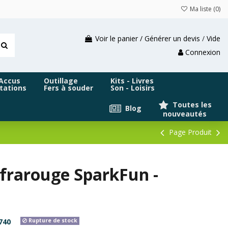
Ma liste (
0
)
Voir le panier / Générer un devis
/
Vide
Connexion
 Accus
Outillage
Kits - Livres
tations
Fers à souder
Son - Loisirs
Toutes les
Blog
nouveautés
Page Produit
frarouge SparkFun -
740
Rupture de stock