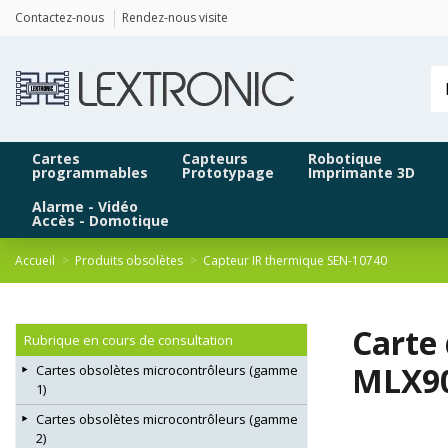
Panneau de gestion des cookies
Contactez-nous
Rendez-nous visite
Cartes
Capteurs
Robotique
programmables
Prototypage
Imprimante 3D
Alarme - Vidéo
Accès - Domotique
Accueil
Produits obsolètes
Capteur IR thermique SEN-10740
Carte
Rubrique en cours de consultation
MLX90
Cartes obsolètes microcontrôleurs (gamme
1)
Cartes obsolètes microcontrôleurs (gamme
2)