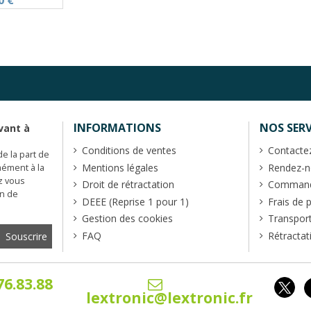
0 €
INFORMATIONS
NOS SERV
vant à
Conditions de ventes
Contacte
de la part de
Mentions légales
Rendez-no
mément à la
z vous
Droit de rétractation
Commande
en de
DEEE (Reprise 1 pour 1)
Frais de 
Gestion des cookies
Transpor
FAQ
Rétractat
76.83.88
lextronic@lextronic.fr