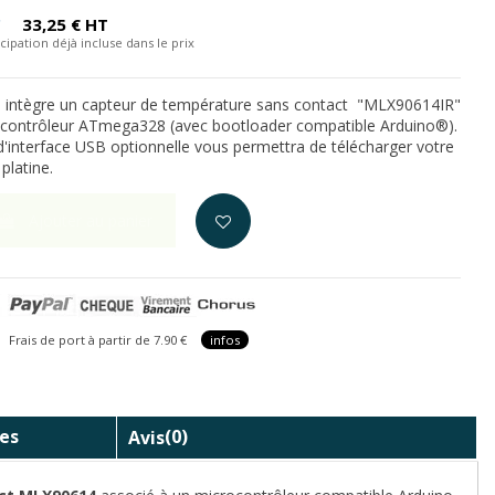
C
33,25 € HT
cipation déjà incluse dans le prix
ne intègre un capteur de température sans contact "MLX90614IR"
ocontrôleur ATmega328 (avec bootloader compatible Arduino®).
 d'interface USB optionnelle vous permettra de télécharger votre
platine.
Ajouter au panier
is de port à partir de 7.90 €
infos
es
Avis
(0)