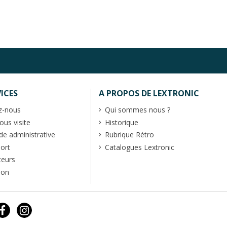
ICES
A PROPOS DE LEXTRONIC
z-nous
Qui sommes nous ?
us visite
Historique
 administrative
Rubrique Rétro
port
Catalogues Lextronic
teurs
ion