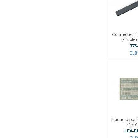
Connecteur 
(simple)
775
3,0
Plaque à pasti
81x5
LEX-B