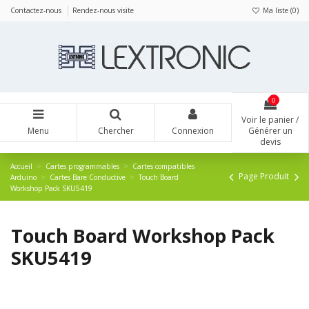
Panneau de gestion des cookies
Contactez-nous
Rendez-nous visite
Ma liste (
0
)
0
Voir le panier /
Menu
Chercher
Connexion
Générer un
devis
Accueil
Cartes programmables
Cartes compatibles
Page Produit
Arduino
Cartes Bare Conductive
Touch Board
Workshop Pack SKU5419
Touch Board Workshop Pack
SKU5419