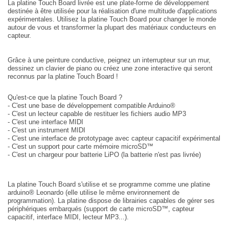
La platine Touch Board livrée est une plate-forme de développement
destinée à être utilisée pour la réalisation d'une multitude d'applications
expérimentales. Utilisez la platine Touch Board pour changer le monde
autour de vous et transformer la plupart des matériaux conducteurs en
capteur.
Grâce à une peinture conductive, peignez un interrupteur sur un mur,
dessinez un clavier de piano ou créez une zone interactive qui seront
reconnus par la platine Touch Board !
Qu'est-ce que la platine Touch Board ?
- C'est une base de développement compatible Arduino®
- C'est un lecteur capable de restituer les fichiers audio MP3
- C'est une interface MIDI
- C'est un instrument MIDI
- C'est une interface de prototypage avec capteur capacitif expérimental
- C'est un support pour carte mémoire microSD™
- C'est un chargeur pour batterie LiPO (la batterie n'est pas livrée)
La platine Touch Board s'utilise et se programme comme une platine
arduino
®
Leonardo (elle utilise le même environnement de
programmation). La platine dispose de librairies capables de gérer ses
périphériques embarqués (support de carte microSD™, capteur
capacitif, interface MIDI, lecteur MP3...).