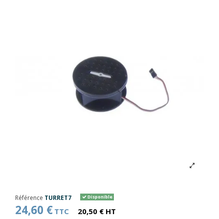
Référence
TURRET7
Disponible
24,60 €
TTC
20,50 € HT