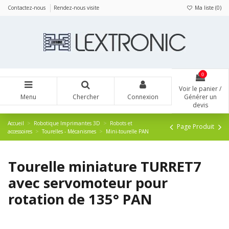
Panneau de gestion des cookies
Contactez-nous
Rendez-nous visite
Ma liste (
0
)
0
Voir le panier /
Menu
Chercher
Connexion
Générer un
devis
Accueil
Robotique Imprimantes 3D
Robots et
Page Produit
accessoires
Tourelles - Mécanismes
Mini-tourelle PAN
Tourelle miniature TURRET7
avec servomoteur pour
rotation de 135° PAN