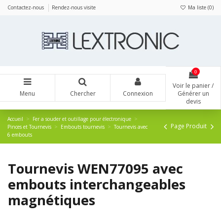
Panneau de gestion des cookies
Contactez-nous
Rendez-nous visite
Ma liste (
0
)
0
Voir le panier /
Menu
Chercher
Connexion
Générer un
devis
Accueil
Fer a souder et outillage pour électronique
Page Produit
Pinces et Tournevis
Embouts tournevis
Tournevis avec
6 embouts
Tournevis WEN77095 avec
embouts interchangeables
magnétiques