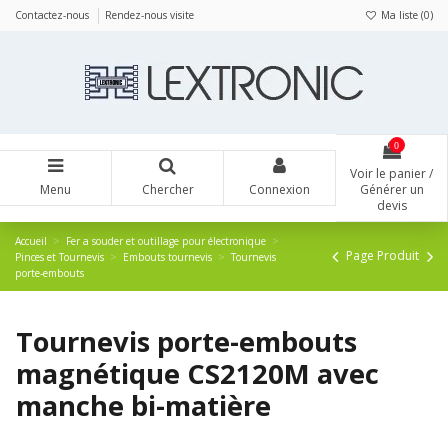
Panneau de gestion des cookies
Contactez-nous
Rendez-nous visite
Ma liste (
0
)
0
Voir le panier /
Menu
Chercher
Connexion
Générer un
devis
Accueil
Fer a souder et outillage pour électronique
Page Produit
Pinces et Tournevis
Embouts tournevis
Tournevis
porte-embouts
Tournevis porte-embouts
magnétique CS2120M avec
manche bi-matière