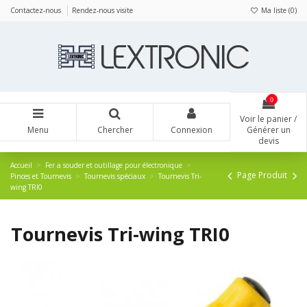
Panneau de gestion des cookies
Contactez-nous
Rendez-nous visite
Ma liste (
0
)
0
Voir le panier /
Menu
Chercher
Connexion
Générer un
devis
Accueil
Fer a souder et outillage pour électronique
Page Produit
Pinces et Tournevis
Tournevis spéciaux
Tournevis Tri-
wing TRI0
Tournevis Tri-wing TRI0