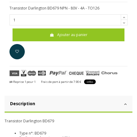
Transistor Darlington BD679 NPN - 80V - 4A - TO126
Ajouter au panier
Reprise 1 pour 1
Frais de port à partir de 7.90 €
infos
Description
Transistor Darlington BD679
Type n°: BD679