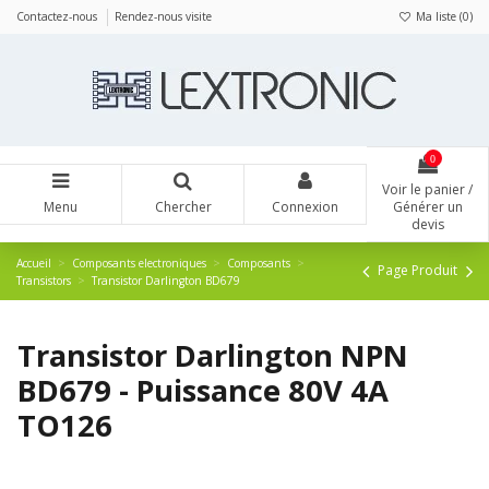
Panneau de gestion des cookies
Contactez-nous
Rendez-nous visite
Ma liste (
0
)
0
Voir le panier /
Menu
Chercher
Connexion
Générer un
devis
Accueil
Composants electroniques
Composants
Page Produit
Transistors
Transistor Darlington BD679
Transistor Darlington NPN
BD679 - Puissance 80V 4A
TO126