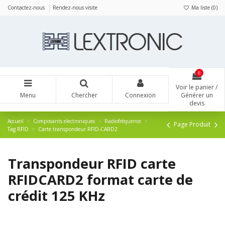
Panneau de gestion des cookies
Contactez-nous
Rendez-nous visite
Ma liste (
0
)
0
Voir le panier /
Menu
Chercher
Connexion
Générer un
devis
Accueil
Composants electroniques
Radiofréquence
Page Produit
Tag RFID
Carte transpondeur RFID-CARD2
Transpondeur RFID carte
RFIDCARD2 format carte de
crédit 125 KHz