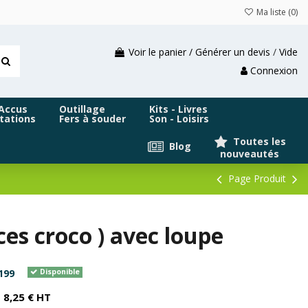
Ma liste (
0
)
Voir le panier / Générer un devis
/
Vide
Connexion
 Accus
Outillage
Kits - Livres
tations
Fers à souder
Son - Loisirs
Toutes les
Blog
nouveautés
Page Produit
es croco ) avec loupe
199
Disponible
8,25 € HT