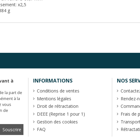
ssement: x2,5
384 g
INFORMATIONS
NOS SERV
vant à
Conditions de ventes
Contacte
de la part de
Mentions légales
Rendez-no
mément à la
z vous
Droit de rétractation
Commande
en de
DEEE (Reprise 1 pour 1)
Frais de 
Gestion des cookies
Transpor
FAQ
Rétractat