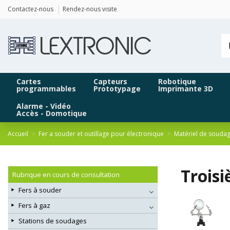
Panneau de gestion des cookies
Contactez-nous
Rendez-nous visite
Cartes
Capteurs
Robotique
programmables
Prototypage
Imprimante 3D
Alarme - Vidéo
Accès - Domotique
Accueil
Fer a souder et outillage pour électronique
Matériel de souda
Troisi
Rubrique en cours de consultation
Fers à souder
Fers à gaz
Stations de soudages