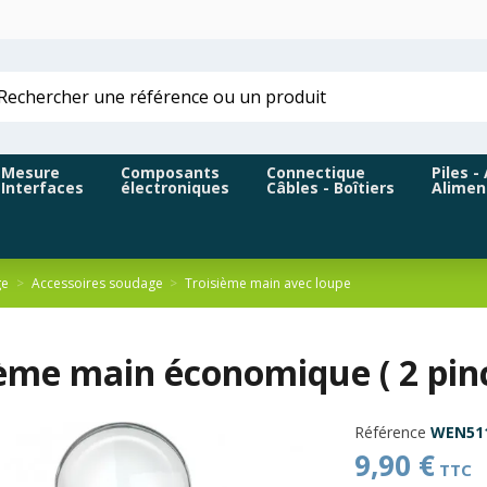
Mesure
Composants
Connectique
Piles -
Interfaces
électroniques
Câbles - Boîtiers
Alimen
ge
Accessoires soudage
Troisième main avec loupe
ème main économique ( 2 pinc
Référence
WEN51
9,90 €
TTC