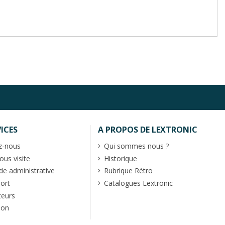
ICES
A PROPOS DE LEXTRONIC
z-nous
Qui sommes nous ?
us visite
Historique
 administrative
Rubrique Rétro
port
Catalogues Lextronic
teurs
ion