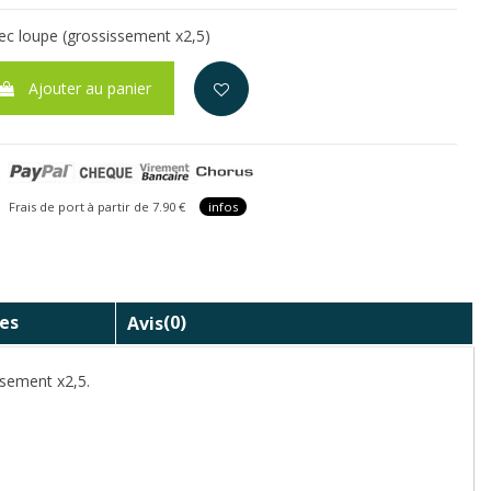
ec loupe (grossissement x2,5)
Ajouter au panier
is de port à partir de 7.90 €
infos
es
Avis
(0)
ssement x2,5.