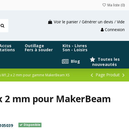
Ma liste (
0
)
Voir le panier / Générer un devis
/
Vide
Connexion
 Accus
Outillage
Kits - Livres
tations
Fers à souder
Son - Loisirs
Toutes les
Blog
nouveautés
Page Produit
llips M1,2 x 2 mm pour gamme MakerBeam XS
1,2 x 2 mm pour MakerBeam
105039
Disponible