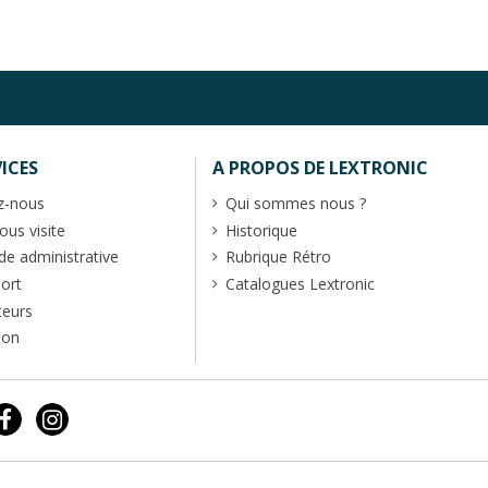
ICES
A PROPOS DE LEXTRONIC
z-nous
Qui sommes nous ?
us visite
Historique
 administrative
Rubrique Rétro
port
Catalogues Lextronic
teurs
ion