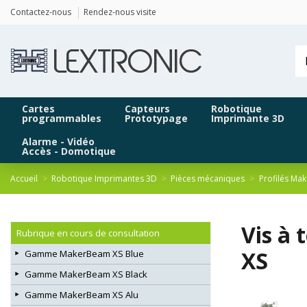
Panneau de gestion des cookies
Contactez-nous
Rendez-nous visite
Cartes
Capteurs
Robotique
programmables
Prototypage
Imprimante 3D
Alarme - Vidéo
Accès - Domotique
Accueil
Robotique Imprimantes 3D
Pièces mécaniques
Profilés Ma
Vis à
Rubrique en cours de consultation
XS
Gamme MakerBeam XS Blue
Gamme MakerBeam XS Black
Gamme MakerBeam XS Alu