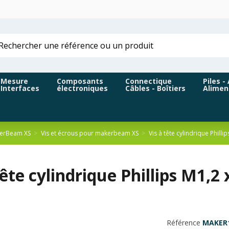
Mesure
Composants
Connectique
Piles -
Interfaces
électroniques
Câbles - Boîtiers
Alimen
kerBeam XS
Vis et écrous pour makerbeam XS
Vis à tête cylindrique Phi
 tête cylindrique Phillips M
Référence
MAKER