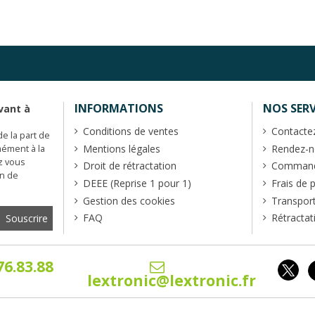
INFORMATIONS
NOS SERV
vant à
Conditions de ventes
Contacte
de la part de
Mentions légales
Rendez-no
mément à la
z vous
Droit de rétractation
Commande
en de
DEEE (Reprise 1 pour 1)
Frais de 
Gestion des cookies
Transpor
FAQ
Rétractat
76.83.88
lextronic@lextronic.fr