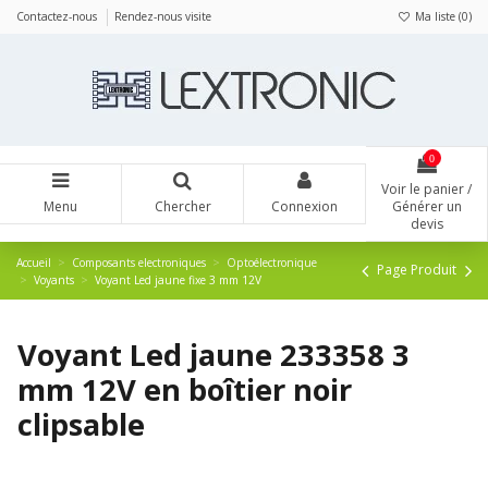
Panneau de gestion des cookies
Contactez-nous
Rendez-nous visite
Ma liste (
0
)
0
Voir le panier /
Menu
Chercher
Connexion
Générer un
devis
Accueil
Composants electroniques
Optoélectronique
Page Produit
Voyants
Voyant Led jaune fixe 3 mm 12V
Voyant Led jaune 233358 3
mm 12V en boîtier noir
clipsable