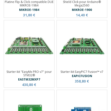
Platine Flip & Click compatible DUE
Shield Click pour Arduino®
MIKROE-1984
Mega2560
MIKROE-1984
MIKROE-1900
31,80 €
14,40 €
Starter-kit "EasyMx PRO v7" pour
Starter-kit EasyPIC7 Fusion™ v7
STM32®
EAPICFUSION
EASTM32MXP7
358,80 €
430,80 €