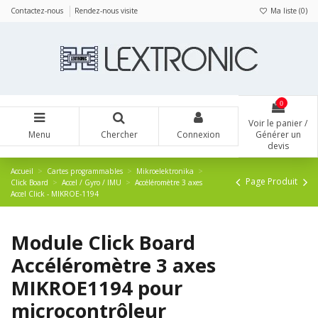
Panneau de gestion des cookies
Contactez-nous
Rendez-nous visite
Ma liste (
0
)
0
Voir le panier /
Menu
Chercher
Connexion
Générer un
devis
Accueil
Cartes programmables
Mikroelektronika
Page Produit
Click Board
Accel / Gyro / IMU
Accéléromètre 3 axes
Accel Click - MIKROE-1194
Module Click Board
Accéléromètre 3 axes
MIKROE1194 pour
microcontrôleur