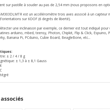
nt sur pastille à souder au pas de 2,54 mm (nous proposons en opt
LSM303DLMTR est un accéléromètre trois axes associé à un capteur ma
d'orientations sur 6DOF (6 degrés de liberté).
détecter une inclinaison par exemple,
ce dernier est tout indiqué pour
platines arduino, mbed, teensy, Photon, Chipkit, Flip & Click, Espuino
arky, Banana Pi, PCduino, Cubie Board, BeagleBone, etc...
tiques:
re: ± 2 / 4 / 8 g
nétique: ± 1,3 à ± 8,1 Gauss
it
2C
ntégré
 associés