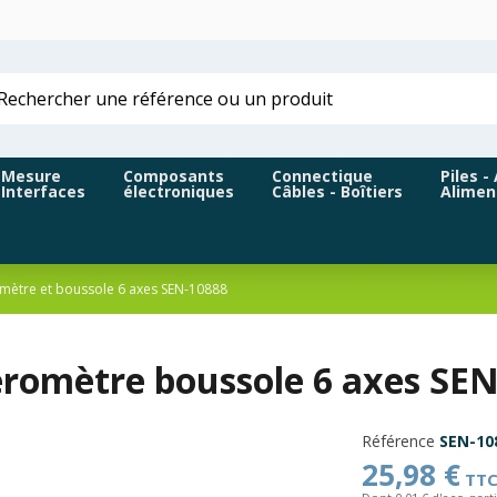
Mesure
Composants
Connectique
Piles -
Interfaces
électroniques
Câbles - Boîtiers
Alimen
mètre et boussole 6 axes SEN-10888
éromètre boussole 6 axes SE
Référence
SEN-10
25,98 €
TT