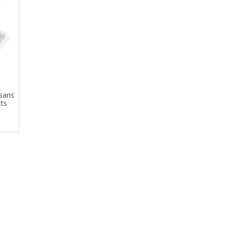
 sans
cts