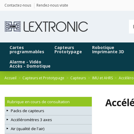
Panneau de gestion des cookies
Contactez-nous
Rendez-nous visite
Cartes
Capteurs
Robotique
programmables
Prototypage
Imprimante 3D
Alarme - Vidéo
Accès - Domotique
Accueil
Capteurs et Prototypage
Capteurs
IMU et AHRS
Accéléro
Accél
Rubrique en cours de consultation
Packs de capteurs
Accéléromètres 3 axes
Air (qualité de l'air)