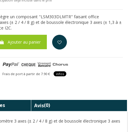
cipation déjà incluse dans le prix
ntègre un composant "LSM303DLMTR" faisant office
xes (± 2 / 4 / 8 g) et de boussole électronique 3 axes (± 1,3 à ±
ce I2C.
Ajouter au panier
is de port à partir de 7.90 €
infos
es
Avis
(0)
tre 3 axes (± 2 / 4 / 8 g) et de boussole électronique 3 axes