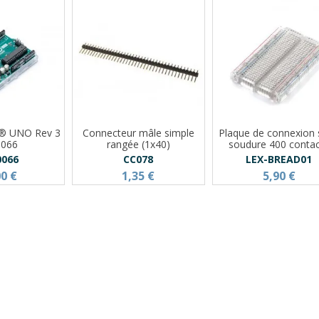
o® UNO Rev 3
Connecteur mâle simple
Plaque de connexion
0066
rangée (1x40)
soudure 400 conta
0066
CC078
LEX-BREAD01
00 €
1,35 €
5,90 €