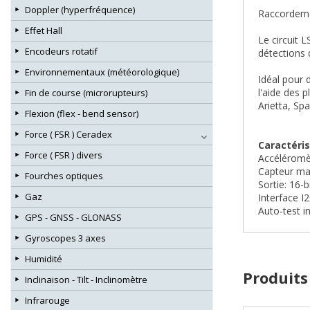
Doppler (hyperfréquence)
Raccordeme
Effet Hall
Le circuit 
Encodeurs rotatif
détections 
Environnementaux (météorologique)
Idéal pour 
l'aide des 
Fin de course (microrupteurs)
Arietta, Sp
Flexion (flex - bend sensor)
Force ( FSR ) Ceradex
Caractéris
Force ( FSR ) divers
Accéléromèt
Capteur mag
Fourches optiques
Sortie: 16-b
Gaz
Interface I
Auto-test i
GPS - GNSS - GLONASS
Gyroscopes 3 axes
Humidité
Produits
Inclinaison - Tilt - Inclinomètre
Infrarouge