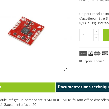
Dont 0,01 € d'eco-parti
Ce petit module i
d'
accéléromètre 3 a
8,1 Gauss). Interfa
Reprise 1 pour 1
Fra
n
Documentations techniqu
dule intègre un composant "LSM303DLMTR" faisant office d'accéléromè
,1 Gauss). Interface I2C.