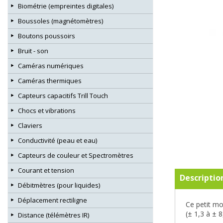
Biométrie (empreintes digitales)
Boussoles (magnétomètres)
Boutons poussoirs
Bruit - son
Caméras numériques
Caméras thermiques
Capteurs capacitifs Trill Touch
Chocs et vibrations
Claviers
Conductivité (peau et eau)
Capteurs de couleur et Spectromètres
Courant et tension
Descriptio
Débitmètres (pour liquides)
Déplacement rectiligne
Ce petit mo
(± 1,3 à ± 8
Distance (télémètres IR)