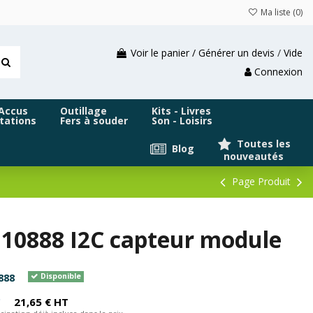
Ma liste (
0
)
Voir le panier / Générer un devis
/
Vide
Connexion
 Accus
Outillage
Kits - Livres
tations
Fers à souder
Son - Loisirs
Toutes les
Blog
nouveautés
Page Produit
N10888 I2C capteur module
888
Disponible
C
21,65 € HT