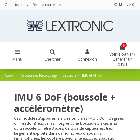
Panneau de gestion des cookies
Contactez-nous
Rendez-nous visite
Ma liste (
0
)
0
Voir le panier /
Menu
Chercher
Connexion
Générer un
devis
Accueil
Capteurs et Prototypage
Capteurs
IMU et AHRS
IMU 6 DoF (boussole +
accéléromètre)
Ces modules s'apparente à des centrales IMU 6 DoF (Degrees
of Freedom) lesquelles intègrent une boussole 3 axes ainsi
qu'un accéléromètre 3 axes. Ce type de capteur est très
largement exploité dans de nombreux dispositifs
(smartphones, hélicoptères, avions, télescopes spatiaux,