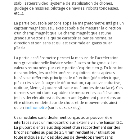
stabilisateurs vidéo, système de stabilisation de drones,
guidage de missiles, pilotage de navires, robots tondeuses,
etc...).
La partie boussole (encore appelée magnétomètre) intègre un
capteur magnétiques 3 axes capable de mesurer la direction
d’un champ magnétique. Le champ magnétique est une
grandeur vectorielle qui se caractérise par sa norme, sa
direction et son sens et qui est exprimée en gauss ou en
µTesla.
La partie accéléromètre permet la mesure de l'accélération
non gravitationnelle linéaire selon 3 axes orthogonaux. Les
valeurs retournées par cette partie s'exprime en g. En fonction
des modèles, les accéléromètres exploitent des capteurs
basés sur différents principes de détection (piézoélectrique,
piézo-résistive, à jauge de déformation, capacitive, inductive,
optique, Mems, à poutre vibrante ou à ondes de surface). Ces
derniers seront donc capables de mesurer les accélérations
(et les décélérations) et ils pourront également par extension
être utilisés en détecteur de chocs et de mouvements ainsi
qu'en
inclinomètre
(sur les axes x et y).
Ces modules sont idéalement conçus pour pouvoir être
interfacés avec un microcontrôleur externe via une liaison I2C.
La plupart d'entre eux disposent d'un raccordement sur des
broches mâles au pas de 2.54 mm rendant leur utilisation
toute indiquée sur des plaques de développement sans