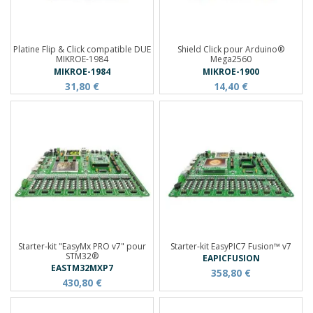
Platine Flip & Click compatible DUE
Shield Click pour Arduino®
MIKROE-1984
Mega2560
MIKROE-1984
MIKROE-1900
31,80 €
14,40 €
Starter-kit "EasyMx PRO v7" pour
Starter-kit EasyPIC7 Fusion™ v7
STM32®
EAPICFUSION
EASTM32MXP7
358,80 €
430,80 €