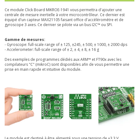
Ce module Click Board MIKROE-1941 vous permettra d'ajouter une
centrale de mesure inertielle à votre microcontrôleur. Ce dernier est
équipé d'un capteur MAX21105 faisant office d'accéléromètre et de
gyroscope 3 axes. Ce dernier se pilote via un bus I2C™ ou SPI.
Gamme de mesures:
- Gyroscope: full-scale range of ± 125, ±245, ± 500, ± 1000, ± 2000 dps
- Accelerometer: full-scale range of ± 2, ± 4, ± 8, ± 16 g
Des exemples de programmes dédiés aux ARM™ et FT90x avec les
compilateurs "C" (mikroC) sont disponibles afin de vous permettre une
prise en main rapide et intuitive du module.
Le module est destiné à être alimenté sous une tension de +3,3 V.