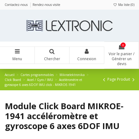
Panneau de gestion des cookies
Contactez-nous
Rendez-nous visite
Ma liste (
0
)
0
Voir le panier /
Menu
Chercher
Connexion
Générer un
devis
Accueil
Cartes programmables
Mikroelektronika
Page Produit
Click Board
Accel / Gyro / IMU
Accéléromètre et
gyroscope 6 axes 6DOF IMU click - MIKROE-1941
Module Click Board MIKROE-
1941 accéléromètre et
gyroscope 6 axes 6DOF IMU