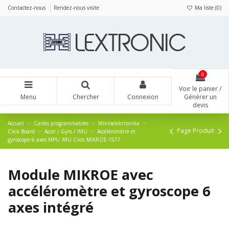
Panneau de gestion des cookies
Contactez-nous
Rendez-nous visite
Ma liste (
0
)
0
Voir le panier /
Menu
Chercher
Connexion
Générer un
devis
Accueil
Cartes programmables
Mikroelektronika
Page Produit
Click Board
Accel / Gyro / IMU
Accéléromètre et
gyroscope 6 axes MPU IMU Click MIKROE-1577
Module MIKROE avec
accéléromètre et gyroscope 6
axes intégré