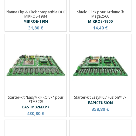
Platine Flip & Click compatible DUE
Shield Click pour Arduino®
MIKROE-1984
Mega2560
MIKROE-1984
MIKROE-1900
31,80 €
14,40 €
Starter-kit "EasyMx PRO v7" pour
Starter-kit EasyPIC7 Fusion™ v7
STM32®
EAPICFUSION
EASTM32MXP7
358,80 €
430,80 €