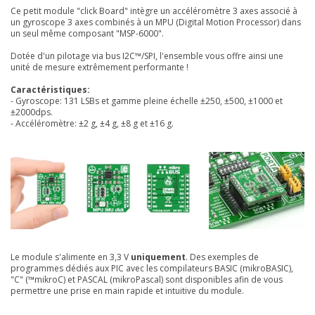
Ce petit module "click Board" intègre un accéléromètre 3 axes associé à
un gyroscope 3 axes combinés à un MPU (Digital Motion Processor) dans
un seul même composant "MSP-6000".
Dotée d'un pilotage via bus I2C™/SPI, l'ensemble vous offre ainsi une
unité de mesure extrêmement performante !
Caractéristiques:
- Gyroscope: 131 LSBs et gamme pleine échelle ±250, ±500, ±1000 et
±2000dps.
- Accéléromètre: ±2 g, ±4 g, ±8 g et ±16 g.
Le module s'alimente en 3,3 V
uniquement
. Des exemples de
programmes dédiés aux PIC avec les compilateurs BASIC (mikroBASIC),
"C" (™mikroC) et PASCAL (mikroPascal) sont disponibles afin de vous
permettre une prise en main rapide et intuitive du module.