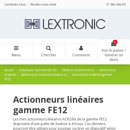
Panneau de gestion des cookies
Contactez-nous
Rendez-nous visite
Ma liste (
0
)
0
Voir le panier /
Menu
Chercher
Connexion
Générer un
devis
Accueil
Robotique Imprimantes 3D
Moteurs et actionneurs
Actionneurs
linéaires
Actionneurs linéaires à moteur cc
Actionneurs linéaires gamme
FE12
Actionneurs linéaires
gamme FE12
Les mini actionneurs linéaires ACRZilla de la gamme FE12
disposent d'une patte de fixation à 4 trous. Ces derniers
pourront être utilisés pour pousser ou tirer un dispositif selon