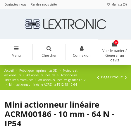
Panneau de gestion des cookies
Contactez-nous
Rendez-nous visite
Ma liste (
0
)
0
Voir le panier /
Menu
Chercher
Connexion
Générer un
devis
Accueil
Robotique Imprimantes 3D
Moteurs et
actionneurs
Actionneurs linéaires
Actionneurs
Page Produit
linéaires à moteur cc
Actionneurs linéaires gamme FE12
Mini actionneur linéaire ACRZilla FE12-15-10-64
Mini actionneur linéaire
ACRM00186 - 10 mm - 64 N -
IP54