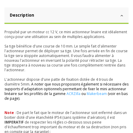
Description
Propulsé par un moteur cc 12 V, ce mini actionneur linaire est idéalement
conçu pour une utilisation au sein de multiples applications.
Sa tige bénéficie d'une course de 10 mm. Le simple fait d'alimenter
l'actionneur permet de déployer sa tige. Une fois arrivée en fin de course
la tige sera stoppée automatiquement. Il vous faudra alimenter à
nouveau l'actionneur en inversant la polarité pour rétracter sa tige. La
tige stoppera à nouveau sa course une fois complètement rentrée dans
l'actionneur.
L'actionneur dispose d'une patte de fixation dotée de 4 trous de
diamètre 5mm
. A noter que nous proposons également si nécessaire des
supports d'adaptation optionnels permettant de fixer le mini actionneur
linéaire sur les profilés de la gamme
ACRZilla
ou
Makerbeam
(voir en bas
de page).
Note
: De part le fait que le moteur de l'actionneur soit enfermé dans un
boitier doté d'une étanchéité IP54 (sans système d'aération), il est
IMPERATIF
de respecter les règles ci-dessous sous peine
d'échauffement trop important du moteur et de sa destruction (non pris
en compte par la garantie) :