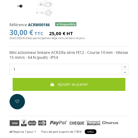
Référence
ACRM00186
Disponible
30,00 €
TTC
25,00 € HT
Dont 0,02 € d'eco-participation déjà incluse dans le prix
Mini actionneur linéaire ACRZilla série FE12 - Course 10 mm - Vitesse
15 mm/s - 64 N (push) - IP54
Ajouter au panier
Reprise 1 pour 1
Frais de port à partir de 7.90 €
infos