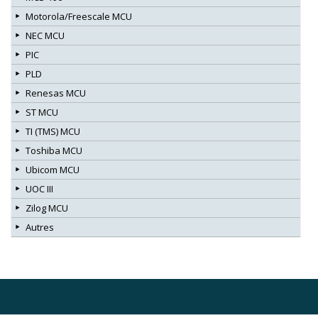
Motorola/Freescale MCU
NEC MCU
PIC
PLD
Renesas MCU
ST MCU
TI (TMS) MCU
Toshiba MCU
Ubicom MCU
UOC III
Zilog MCU
Autres