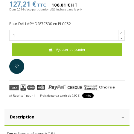
127,21 €
TTC
106,01 € HT
Dont 0,01 € d'eco-participation déjà incluse dans le prix
Pour DALLAS™ DS87C530 en PLCC52
Ajouter au panier
Reprise 1 pour 1
Frais de port à partir de 7.90 €
infos
Description
-
Type
: Spécialisé pour MC-51