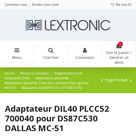
Panneau de gestion des cookies
Contactez-nous
Rendez-nous visite
Ma liste (
0
)
0
Voir le panier /
Menu
Chercher
Connexion
Générer un
devis
Accueil
Mesure et interfaces
Programmateurs de
composants Elnec
Adaptateurs spécialisés
Page Produit
Adaptateurs spécialisés Elnec pour microcontrôleur gamme
MCS-51
Adaptateur DIL40/PLCC52 ZIF DS87C530
Adaptateur DIL40 PLCC52
700040 pour DS87C530
DALLAS MC-51