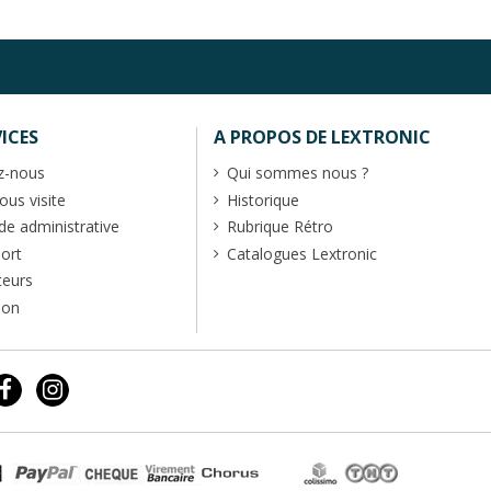
ICES
A PROPOS DE LEXTRONIC
z-nous
Qui sommes nous ?
us visite
Historique
 administrative
Rubrique Rétro
port
Catalogues Lextronic
teurs
ion