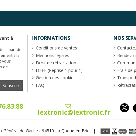
INFORMATIONS
NOS SERV
vant à
Conditions de ventes
Contacte
de la part de
Mentions légales
Rendez-no
mément à la
z vous
Droit de rétractation
Commande
en de
DEEE (Reprise 1 pour 1)
Frais de 
Gestion des cookies
Transpor
FAQ
Rétractat
76.83.88
lextronic@lextronic.fr
u Général de Gaulle - 94510 La Queue en Brie |