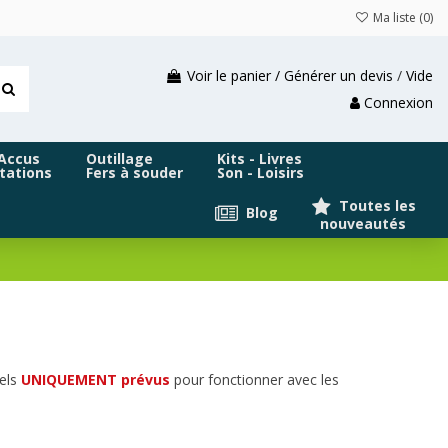
Ma liste (
0
)
Voir le panier / Générer un devis
/
Vide
Connexion
 Accus
Outillage
Kits - Livres
tations
Fers à souder
Son - Loisirs
Toutes les
Blog
nouveautés
els
UNIQUEMENT prévus
pour fonctionner avec les