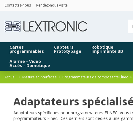
Panneau de gestion des cookies
Contactez-nous
Rendez-nous visite
Cartes
Capteurs
Robotique
programmables
Prototypage
Imprimante 3D
Alarme - Vidéo
Accès - Domotique
Accueil
Mesure et interfaces
Programmateurs de composants Elnec
Adaptateurs spécialis
Adaptateurs spécifiques pour programmateurs ELNEC.
Vous t
programmateurs Elnec. Ces derniers sont dédiés à une gamme