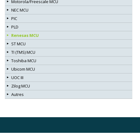
Motorola/Freescale MCU
NEC MCU
PIC
PLD
Renesas MCU
ST MCU
TI (TMS) MCU
Toshiba MCU
Ubicom MCU
UOC III
Zilog MCU
Autres