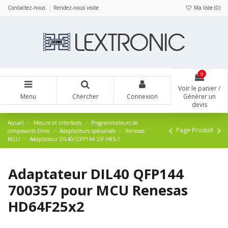
Panneau de gestion des cookies
Contactez-nous
Rendez-nous visite
Ma liste (
0
)
0
Voir le panier /
Menu
Chercher
Connexion
Générer un
devis
Accueil
Mesure et interfaces
Programmateurs de
Page Produit
composants Elnec
Adaptateurs spécialisés
Renesas
MCU
Adaptateur DIL40/QFP144 ZIF H8S-1
Adaptateur DIL40 QFP144
700357 pour MCU Renesas
HD64F25x2