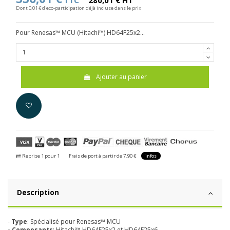
TTC
280,01 € HT
Dont 0,01 € d'eco-participation déjà incluse dans le prix
Pour Renesas™ MCU (Hitachi™) HD64F25x2...
Ajouter au panier
Reprise 1 pour 1
Frais de port à partir de 7.90 €
infos
Description
-
Type
: Spécialisé pour Renesas™ MCU
- Composants
: Hitachi™ HD64F25x2 et HD64F25x6