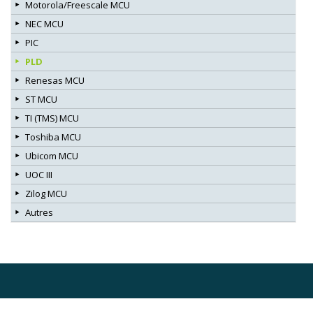
Motorola/Freescale MCU
NEC MCU
PIC
PLD
Renesas MCU
ST MCU
TI (TMS) MCU
Toshiba MCU
Ubicom MCU
UOC III
Zilog MCU
Autres