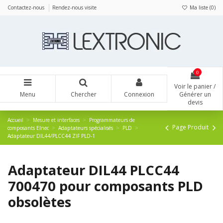
Panneau de gestion des cookies
Contactez-nous
Rendez-nous visite
Ma liste (
0
)
0
Voir le panier /
Menu
Chercher
Connexion
Générer un
devis
Accueil
Mesure et interfaces
Programmateurs de
Page Produit
composants Elnec
Adaptateurs spécialisés
PLD
Adaptateur DIL44/PLCC44 ZIF PLD-1
Adaptateur DIL44 PLCC44
700470 pour composants PLD
obsolètes