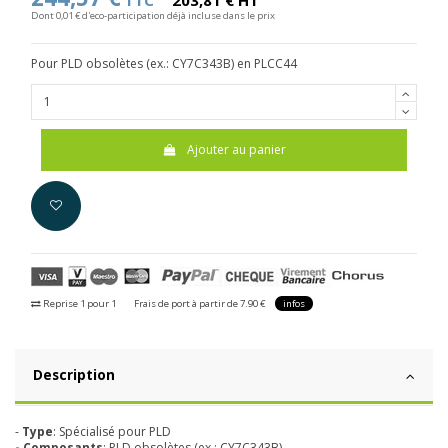
TTC
203,81 € HT
Dont 0,01 € d'eco-participation déjà incluse dans le prix
Pour PLD obsolètes (ex.: CY7C343B) en PLCC44
Ajouter au panier
Reprise 1 pour 1
Frais de port à partir de 7.90 €
infos
Description
-
Type
: Spécialisé pour PLD
- Composants
: PLD obsolètes (ex.: CY7C343B)