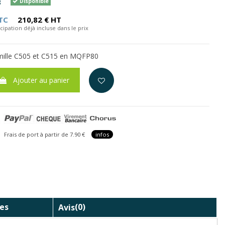
3
Disponible
TC
210,82 € HT
cipation déjà incluse dans le prix
mille C505 et C515 en MQFP80
Ajouter au panier
is de port à partir de 7.90 €
infos
es
Avis
(0)