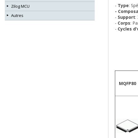
-
Type
: Sp
Zilog MCU
- Compos
Autres
-
Support
:
-
Corps
: P
-
Cycles d'
Boîtie
MQFP80