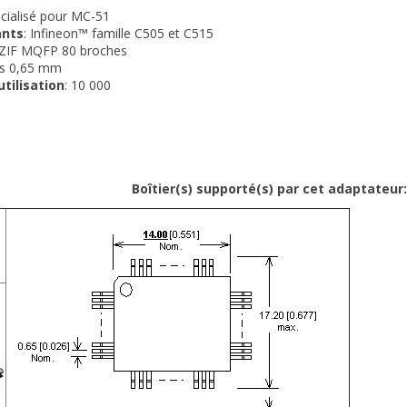
écialisé pour MC-51
ants
: Infineon™ famille C505 et C515
 ZIF MQFP 80 broches
as 0,65 mm
utilisation
: 10 000
r(s) supporté(s) par cet adaptateur: