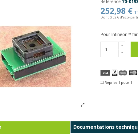
Référence
70-019
252,98 €
T
Dont 0,02 € d'eco-parti
Pour Infineon™ fa
Reprise 1 pour 1
Fra
n
Documentations techniqu