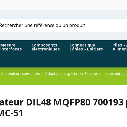
Mesure
Composants
Connectique
Piles -
Interfaces
électroniques
Câbles - Boîtiers
Alimen
Adaptateurs spécialisés
Adaptateurs spécialisés Elnec pour microcontrôl
ateur DIL48 MQFP80 700193 p
MC-51