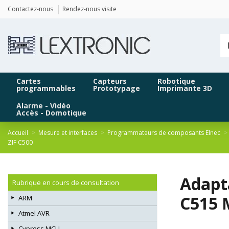
Panneau de gestion des cookies
Contactez-nous
Rendez-nous visite
Cartes
Capteurs
Robotique
programmables
Prototypage
Imprimante 3D
Alarme - Vidéo
Accès - Domotique
Accueil
Mesure et interfaces
Programmateurs de composants Elnec
ZIF C500
Adapt
Rubrique en cours de consultation
C515 
ARM
Atmel AVR
Cypress MCU