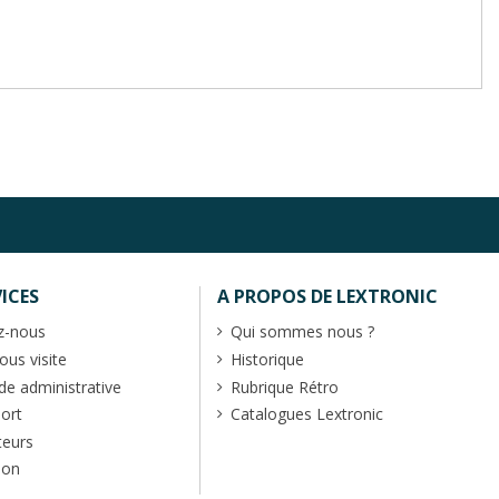
ICES
A PROPOS DE LEXTRONIC
z-nous
Qui sommes nous ?
us visite
Historique
 administrative
Rubrique Rétro
port
Catalogues Lextronic
teurs
ion