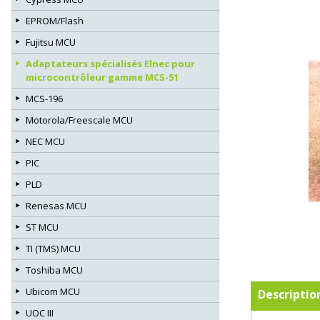
EPROM/Flash
Fujitsu MCU
Adaptateurs spécialisés Elnec pour
microcontrôleur gamme MCS-51
MCS-196
Motorola/Freescale MCU
NEC MCU
PIC
PLD
Renesas MCU
ST MCU
TI (TMS) MCU
Toshiba MCU
Ubicom MCU
Descriptio
UOC III