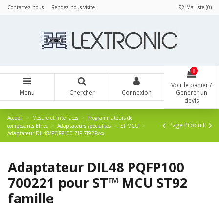
Panneau de gestion des cookies
Contactez-nous
Rendez-nous visite
Ma liste (
0
)
0
Voir le panier /
Menu
Chercher
Connexion
Générer un
devis
Accueil
Mesure et interfaces
Programmateurs de
Page Produit
composants Elnec
Adaptateurs spécialisés
ST MCU
Adaptateur DIL48/PQFP100 ZIF ST92Fxxx
Adaptateur DIL48 PQFP100
700221 pour ST™ MCU ST92
famille