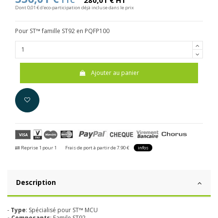
TTC
280,01 € HT
Dont 0,01 € d'eco-participation déjà incluse dans le prix
Pour ST™ famille ST92 en PQFP100
Ajouter au panier
Reprise 1 pour 1
Frais de port à partir de 7.90 €
infos
Description
-
Type
: Spécialisé pour ST™ MCU
- Composants
: Famile ST92