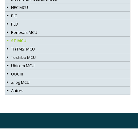
NEC MCU
PIC
PLD
Renesas MCU
ST MCU
TI (TMS) MCU
Toshiba MCU
Ubicom MCU
UOC III
Zilog MCU
Autres