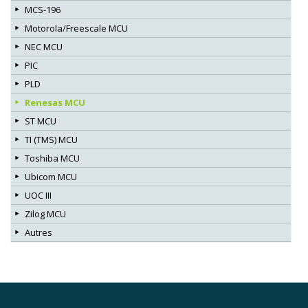
MCS-196
Motorola/Freescale MCU
NEC MCU
PIC
PLD
Renesas MCU
ST MCU
TI (TMS) MCU
Toshiba MCU
Ubicom MCU
UOC III
Zilog MCU
Autres