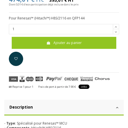
TTC
395,01 € HT
Dont 0,01 € d'eco-participation déjà incluse dans le prix
Pour Renesas™ (Hitachi™) H8S/2116 en QFP144
Ajouter au panier
Reprise 1 pour 1
Frais de port à partir de 7.90 €
infos
Description
-
Type
: Spécialisé pour Renesas™ MCU
- Composants
: Hitachi™ H8S/2116