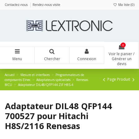
Panneau de gestion des cookies
Contactez-nous
Rendez-nous visite
Ma liste (
0
)
0
Voir le panier /
Menu
Chercher
Connexion
Générer un
devis
Accueil
Mesure et interfaces
Programmateurs de
Page Produit
composants Elnec
Adaptateurs spécialisés
Renesas
MCU
Adaptateur DIL48/QFP144 ZIF H8S-4
Adaptateur DIL48 QFP144
700527 pour Hitachi
H8S/2116 Renesas