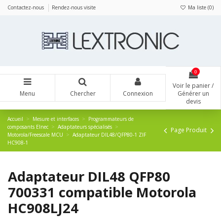
Panneau de gestion des cookies
Contactez-nous
Rendez-nous visite
Ma liste (
0
)
0
Voir le panier /
Menu
Chercher
Connexion
Générer un
devis
Accueil
Mesure et interfaces
Programmateurs de
composants Elnec
Adaptateurs spécialisés
Page Produit
Motorola/Freescale MCU
Adaptateur DIL48/QFP80-1 ZIF
HC908-1
Adaptateur DIL48 QFP80
700331 compatible Motorola
HC908LJ24