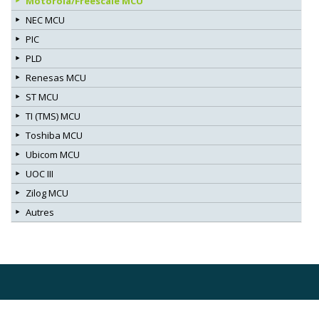
Motorola/Freescale MCU
NEC MCU
PIC
PLD
Renesas MCU
ST MCU
TI (TMS) MCU
Toshiba MCU
Ubicom MCU
UOC III
Zilog MCU
Autres