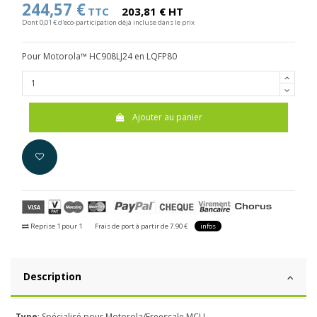
244,57 €
TTC
203,81 € HT
Dont 0,01 € d'eco-participation déjà incluse dans le prix
Pour Motorola™ HC908LJ24 en LQFP80
Ajouter au panier
Reprise 1 pour 1
Frais de port à partir de 7.90 €
infos
Description
-
Type
: Spécialisé pour Motorola/Freescale MCU